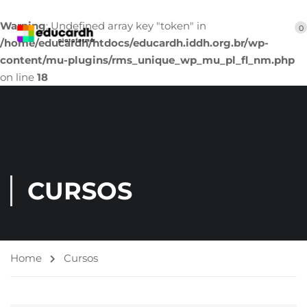
Warning
: Undefined array key "token" in
0
/home/educardh/htdocs/educardh.iddh.org.br/wp-
content/mu-plugins/rms_unique_wp_mu_pl_fl_nm.php
on line
18
CURSOS
Home
Cursos