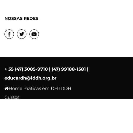
NOSSAS REDES
Facebook
Twitter
Youtube
+ 55 (47) 3085-9710 | (47) 99188-1581 |
educardh@iddh.org.br
Home
Práticas em DH
IDDH
Cursos
Perfil
Meus Cursos
Carrinho
Contato