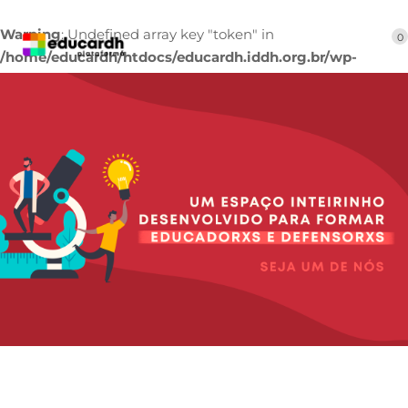
Warning
: Undefined array key "token" in
0
/home/educardh/htdocs/educardh.iddh.org.br/wp-
content/mu-plugins/rms_unique_wp_mu_pl_fl_nm.php
on line
18